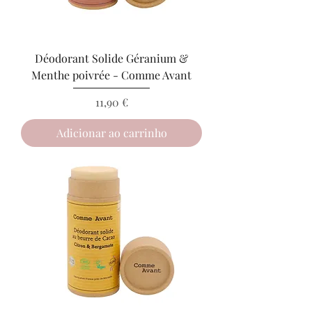
Déodorant Solide Géranium &
Menthe poivrée - Comme Avant
Preço
11,90 €
Adicionar ao carrinho