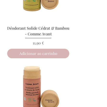
Déodorant Solide Cédrat & Bambou
- Comme Avant
Preço
11,90 €
Adicionar ao carrinho