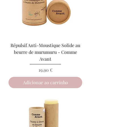
Répulsif Anti-Moustique Solide au
beurre de murumuru - Comme
Avant
Preço
19,90 €
Adicionar ao carrinho