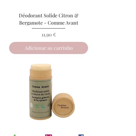
Déodorant Solide Citron &
Bergamote - Comme Avant
Preço
11,90 €
Adicionar ao carrinho