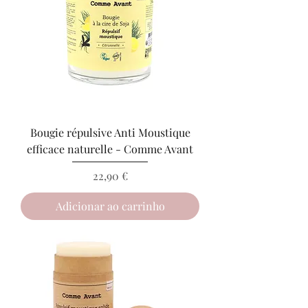
Bougie répulsive Anti Moustique
efficace naturelle - Comme Avant
Preço
22,90 €
Adicionar ao carrinho