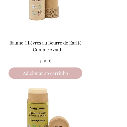
Baume à Lèvres au Beurre de Karité
- Comme Avant
Preço
5,90 €
Adicionar ao carrinho