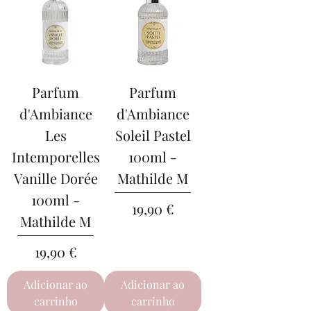
Parfum
Parfum
d'Ambiance
d'Ambiance
Les
Soleil Pastel
Intemporelles
100ml -
Vanille Dorée
Mathilde M
100ml -
Preço
19,90 €
Mathilde M
Preço
19,90 €
Adicionar ao
Adicionar ao
carrinho
carrinho