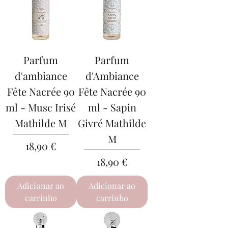
Parfum
Parfum
d'ambiance
d'Ambiance
Fête Nacrée 90
Fête Nacrée 90
ml - Musc Irisé
ml - Sapin
Mathilde M
Givré Mathilde
M
Preço
18,90 €
Preço
18,90 €
Adicionar ao
Adicionar ao
carrinho
carrinho