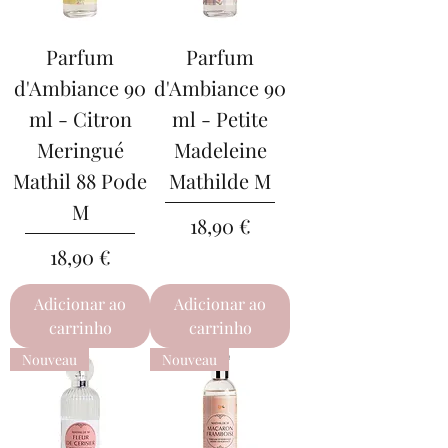
Parfum
Parfum
d'Ambiance 90
d'Ambiance 90
ml - Citron
ml - Petite
Meringué
Madeleine
Mathil 88 P0de
Mathilde M
M
Preço
18,90 €
Preço
18,90 €
Adicionar ao
Adicionar ao
carrinho
carrinho
Nouveau
Nouveau