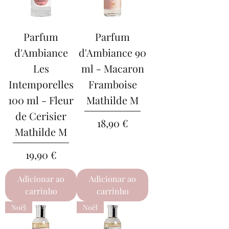
Parfum
Parfum
d'Ambiance
d'Ambiance 90
Les
ml - Macaron
Intemporelles
Framboise
100 ml - Fleur
Mathilde M
de Cerisier
Preço
18,90 €
Mathilde M
Preço
19,90 €
Adicionar ao
Adicionar ao
carrinho
carrinho
Noël
Noël