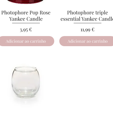
Photophore Pop Rose
Visualização rápida
Photophore triple
Visualização rápida
Yankee Candle
essential Yankee Candl
Preço
Preço
3,95 €
11,99 €
Adicionar ao carrinho
Adicionar ao carrinho