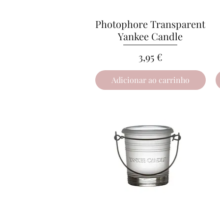
Photophore Transparent
Visualização rápida
Yankee Candle
Preço
3,95 €
Adicionar ao carrinho