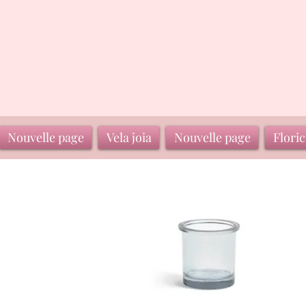
Nouvelle page
Vela joia
Nouvelle page
Floric