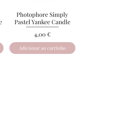
Photophore Simply
Visualização rápida
e
Pastel Yankee Candle
Preço
4,00 €
Adicionar ao carrinho