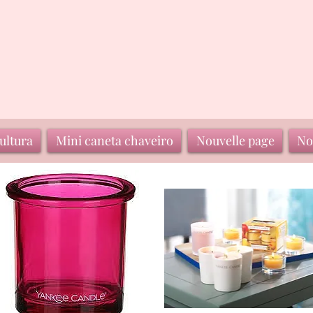
ultura
Mini caneta chaveiro
Nouvelle page
No