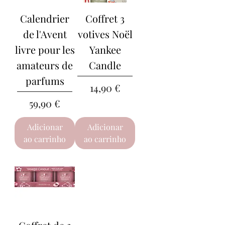
Calendrier
Coffret 3
de l'Avent
votives Noël
livre pour les
Yankee
amateurs de
Candle
parfums
Preço
14,90 €
Preço
59,90 €
Adicionar
Adicionar
ao carrinho
ao carrinho