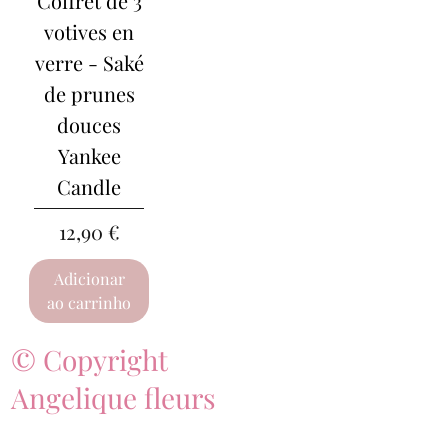
Coffret de 3
votives en
verre - Saké
de prunes
douces
Yankee
Candle
Preço
12,90 €
Adicionar
ao carrinho
© Copyright
Angelique fleurs