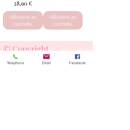
Preço
28,90 €
Adicionar ao
Adicionar ao
carrinho
carrinho
© Copyright
Angelique fleurs
Téléphone
Email
Facebook