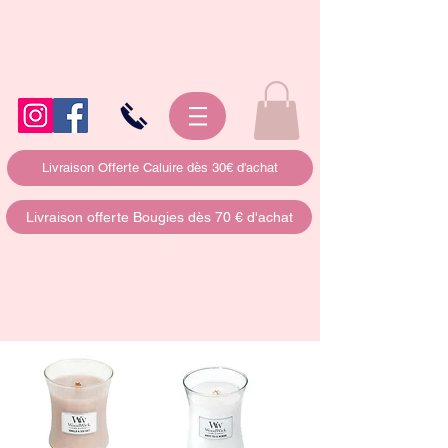
Livraison Offerte Caluire dès 30€ d'achat
Livraison offerte Bougies dès 70 € d'achat