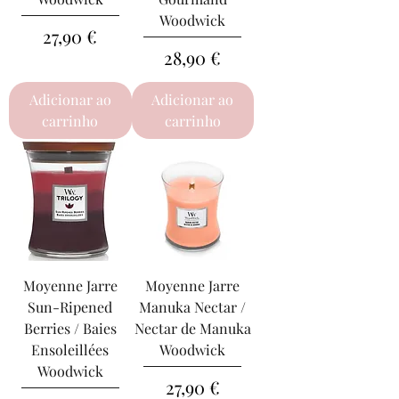
Woodwick
Preço
27,90 €
Preço
28,90 €
Adicionar ao
Adicionar ao
carrinho
carrinho
Moyenne Jarre
Moyenne Jarre
Sun-Ripened
Manuka Nectar /
Berries / Baies
Nectar de Manuka
Ensoleillées
Woodwick
Woodwick
Preço
27,90 €