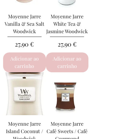
Moyenne Jarre
Moyenne Jarre
Vanilla & Sea Salt
White Tea &
Woodwick
Jasmine Woodwick
Preço
Preço
27,90 €
27,90 €
Adicionar ao
Adicionar ao
carrinho
carrinho
Moyenne Jarre
Moyenne Jarre
Island Coconut /
Café Sweets / Café
Woodwick
Gourmand