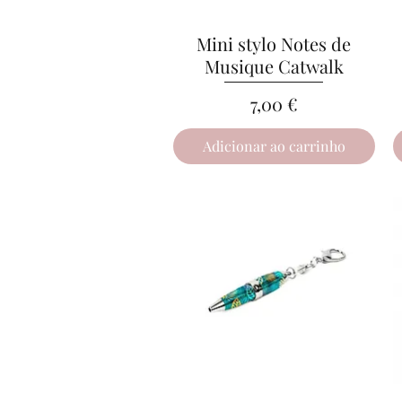
Mini stylo Notes de
Visualização rápida
Musique Catwalk
Preço
7,00 €
Adicionar ao carrinho