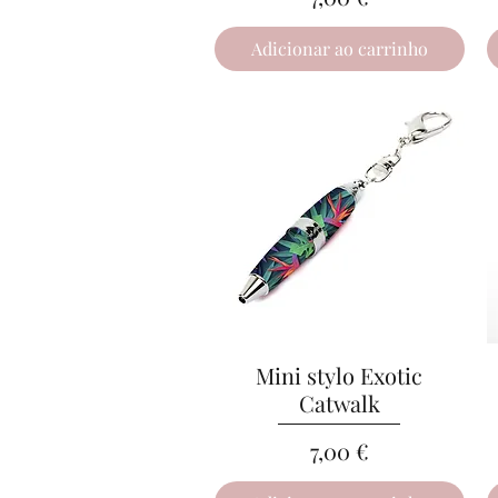
Adicionar ao carrinho
Mini stylo Exotic
Visualização rápida
Catwalk
Preço
7,00 €