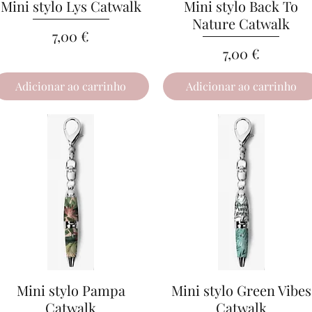
Mini stylo Lys Catwalk
Visualização rápida
Mini stylo Back To
Visualização rápida
Nature Catwalk
Preço
7,00 €
Preço
7,00 €
Adicionar ao carrinho
Adicionar ao carrinho
Mini stylo Pampa
Visualização rápida
Mini stylo Green Vibes
Visualização rápida
Catwalk
Catwalk