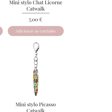
Mini stylo Chat Licorne
Visualização rápida
Catwalk
Preço
7,00 €
Adicionar ao carrinho
Mini stylo Picasso
Visualização rápida
Catwalk