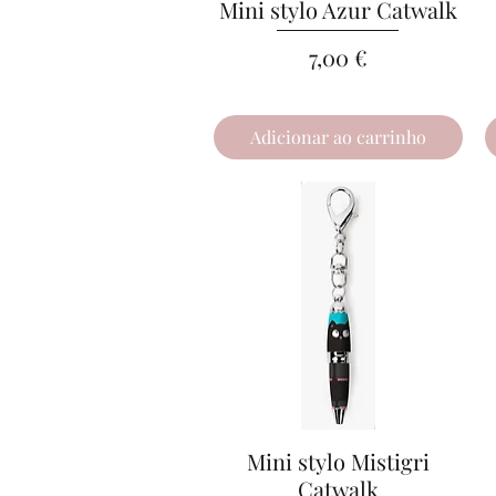
Mini stylo Azur Catwalk
Visualização rápida
Preço
7,00 €
Adicionar ao carrinho
Mini stylo Mistigri
Visualização rápida
Catwalk