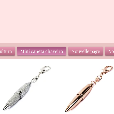
ultura
Mini caneta chaveiro
Nouvelle page
No