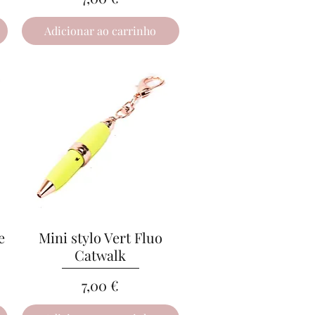
Adicionar ao carrinho
e
Mini stylo Vert Fluo
Visualização rápida
Catwalk
Preço
7,00 €