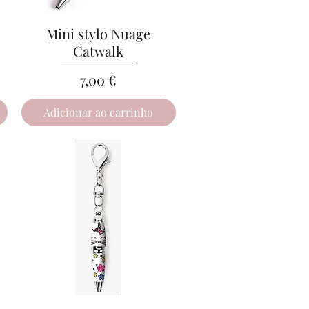
Mini stylo Nuage
Visualização rápida
Catwalk
Preço
7,00 €
Adicionar ao carrinho