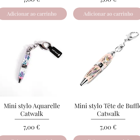
Adicionar ao carrinho
Adicionar ao carrinho
Mini stylo Aquarelle
Visualização rápida
Mini stylo Tête de Buffl
Visualização rápida
Catwalk
Catwalk
Preço
Preço
7,00 €
7,00 €