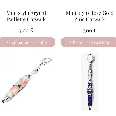
Mini stylo Argent
Visualização rápida
Mini stylo Rose Gold
Visualização rápida
Paillette Catwalk
Zinc Catwalk
Preço
Preço
7,00 €
7,00 €
Adicionar ao carrinho
Adicionar ao carrinho