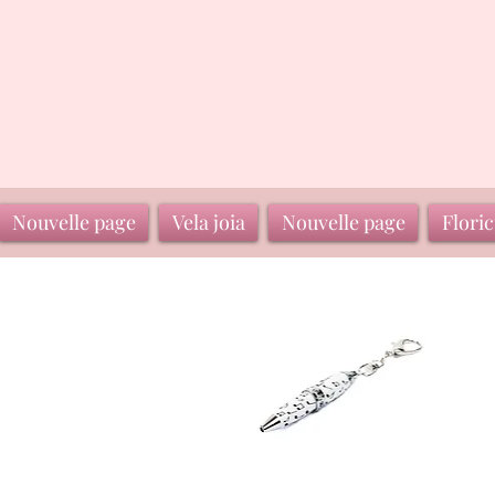
Nouvelle page
Vela joia
Nouvelle page
Floric