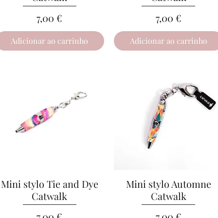
Preço
Preço
7,00 €
7,00 €
Adicionar ao carrinho
Adicionar ao carrinho
Mini stylo Tie and Dye
Visualização rápida
Mini stylo Automne
Visualização rápida
Catwalk
Catwalk
Preço
Preço
7,00 €
7,00 €