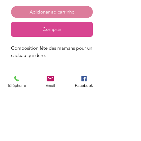
Adicionar ao carrinho
Comprar
Composition fête des mamans pour un
cadeau qui dure.
© Copyright
Téléphone
Email
Facebook
Angelique fleurs