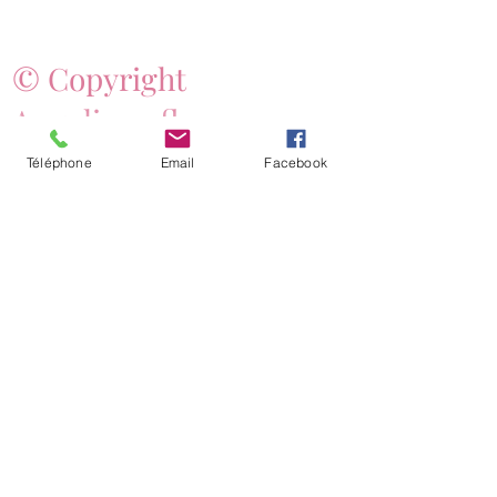
Durée de combustion : 15 heures
Poids total : 49 grammes
© Copyright
Les bougies votives conviennent bien
pour parfumer les petites surfaces.
Angelique fleurs
Téléphone
Email
Facebook